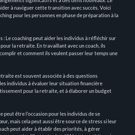
angements significatifs et à des défis nouveaux. Le
aider à naviguer cette transition avec succès. Voici
ching pour les personnes en phase de préparation à la
s : Le coaching peut aider les individus à réfléchir sur
 pour la retraite. En travaillant avec un coach, ils
accomplir et comment ils veulent passer leur temps une
 retraite est souvent associée à des questions
es individus à évaluer leur situation financière
stissement pour la retraite, et à élaborer un budget
te peut être l’occasion pour les individus de se
œur, mais cela peut aussi être source de stress si leur
ach peut aider à établir des priorités, à gérer