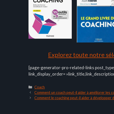
Explorez toute notre séle
[page-generator-pro-related-links post_type
link_display_order= »link_title,link_descriptio
Catégories
Coach
Comment un coach peut-il aider à améliorer les 
Comment le coaching peut-il aider à développer 