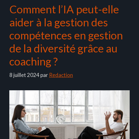
Comment l’IA peut-elle
aider à la gestion des
compétences en gestion
de la diversité grâce au
coaching ?
8 juillet 2024
par
Redaction