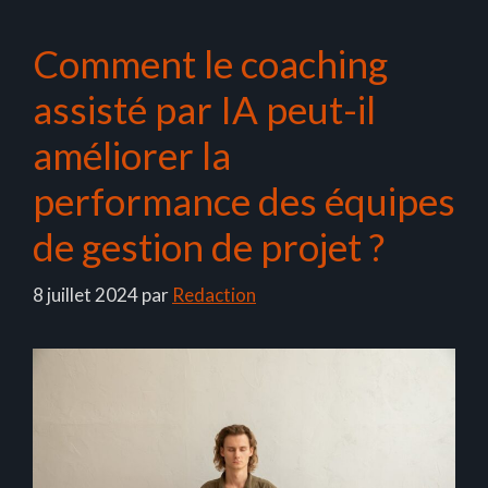
Comment le coaching
assisté par IA peut-il
améliorer la
performance des équipes
de gestion de projet ?
8 juillet 2024
par
Redaction