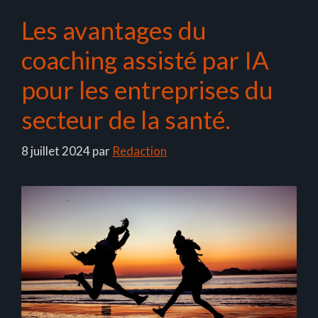
Les avantages du
coaching assisté par IA
pour les entreprises du
secteur de la santé.
8 juillet 2024
par
Redaction