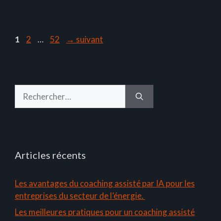
Page
Page
Page
1
2
…
52
→
suivant
Rechercher :
Articles récents
Les avantages du coaching assisté par IA pour les
entreprises du secteur de l’énergie.
Les meilleures pratiques pour un coaching assisté