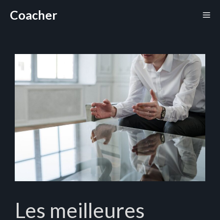
Aller
Coacher
Me
au
contenu
Les meilleures