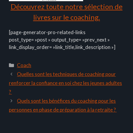
Découvrez toute notre sélection de
livres sur le coaching.
[page-generator-pro-related-links
post_type= »post » output_type= »prev_next »
link_display_order= »link_title,link_description »]
Catégories
Coach
Quelles sont les techniques de coaching pour
renforcer la confiance en soi chez les jeunes adultes
?
Quels sont les bénéfices du coaching pour les
personnes en phase de préparation à la retraite ?