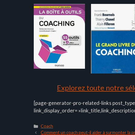
Explorez toute notre séle
[page-generator-pro-related-links post_type
link_display_order= »link_title,link_descriptio
Catégories
Coach
Comment un coach peut-il aider à surmonter la p