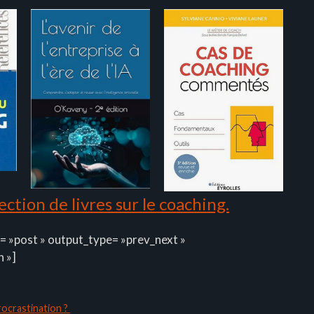
ction de livres sur le coaching.
= »post » output_type= »prev_next »
n »]
rocrastination ?