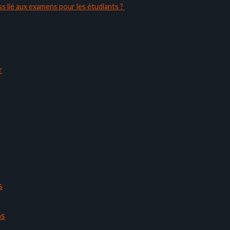
ss lié aux examens pour les étudiants ?
r
s
ns