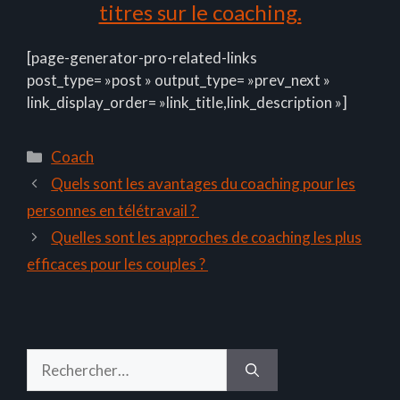
titres sur le coaching.
[page-generator-pro-related-links
post_type= »post » output_type= »prev_next »
link_display_order= »link_title,link_description »]
Catégories
Coach
Quels sont les avantages du coaching pour les
personnes en télétravail ?
Quelles sont les approches de coaching les plus
efficaces pour les couples ?
Rechercher :