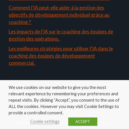
Comment l’IA peut-elle aider à la gestion des
objectifs de développement individuel grâce au
coaching ?
Les impacts de l’IA sur le coaching des équipes de
gestion des opérations.
Les meilleures stratégies pour utiliser l’IA dans le
coaching des équipes de développement
commercial.
We use cookies on our website to give you the most
relevant experience by remembering your preferences and
repeat visits. By clicking “Accept”, you consent to the use of
ALL the cookies. However you may visit Cookie Settings to
Amelys
provide a controlled consent.
Cookie settings
ACCEPT
© 2026 Coacher
• Construit avec
GeneratePress