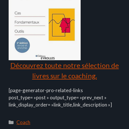
Découvrez toute notre sélection de
livres sur le coaching.
[page-generator-pro-related-links
post_type= »post » output_type= »prev_next »
link_display_order= »link_title,link_description »]
Catégories
Coach