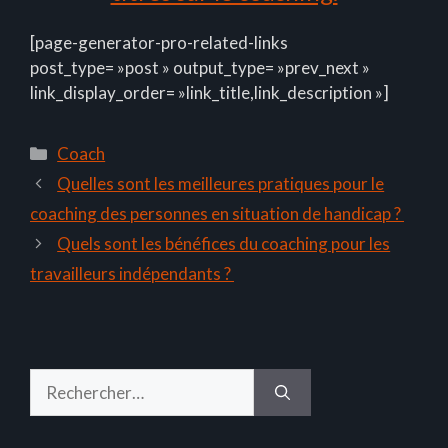
[page-generator-pro-related-links
post_type= »post » output_type= »prev_next »
link_display_order= »link_title,link_description »]
Catégories
Coach
Quelles sont les meilleures pratiques pour le
coaching des personnes en situation de handicap ?
Quels sont les bénéfices du coaching pour les
travailleurs indépendants ?
Rechercher :