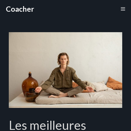
Aller
Coacher
Me
au
contenu
Les meilleures