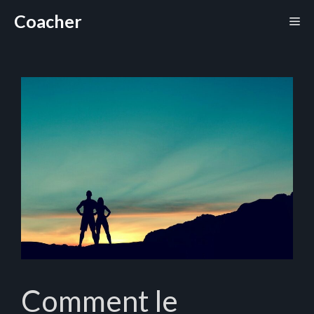
Aller
Coacher
Me
au
contenu
Comment le