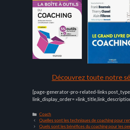
Découvrez toute notre sél
[page-generator-pro-related-links post_type
link_display_order= »link_title,link_descriptio
Catégories
Coach
Quelles sont les techniques de coaching pour ren
Quels sont les bénéfices du coaching pour les pe