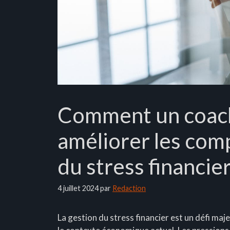
Comment un coach 
améliorer les com
du stress financie
4 juillet 2024
par
Redaction
La gestion du stress financier est un défi ma