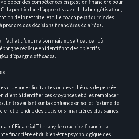
évelopper des compétences en gestion financière pour
Cela peut inclure l’apprentissage de la budgétisation,
cation de la retraite, etc. Le coach peut fournir des
 à prendre des décisions financières éclairées.
r l’achat d’une maison mais ne sait pas par où
’épargne réaliste en identifiant des objectifs
gies d’épargne efficaces.
tes
 des croyances limitantes ou des schémas de pensée
on client à identifier ces croyances et à les remplacer
. En travaillant sur la confiance en soi et l’estime de
ncier et prendre des décisions financières plus saines.
al of Financial Therapy, le coaching financier a
anté financière et du bien-être psychologique des