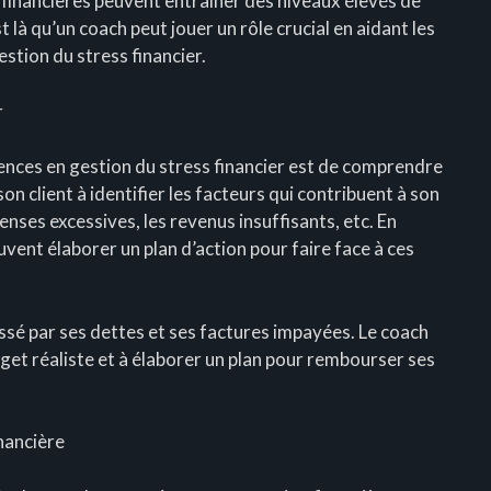
 financières peuvent entraîner des niveaux élevés de
 là qu’un coach peut jouer un rôle crucial en aidant les
stion du stress financier.
r
nces en gestion du stress financier est de comprendre
on client à identifier les facteurs qui contribuent à son
penses excessives, les revenus insuffisants, etc. En
uvent élaborer un plan d’action pour faire face à ces
ssé par ses dettes et ses factures impayées. Le coach
udget réaliste et à élaborer un plan pour rembourser ses
nancière