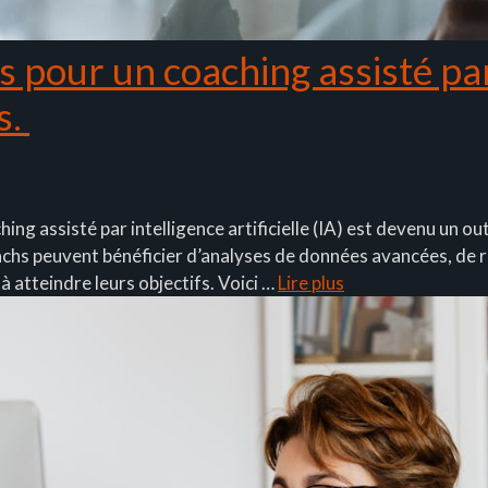
s pour un coaching assisté pa
s.
ng assisté par intelligence artificielle (IA) est devenu un o
 coachs peuvent bénéficier d’analyses de données avancées, d
à atteindre leurs objectifs. Voici …
Lire plus