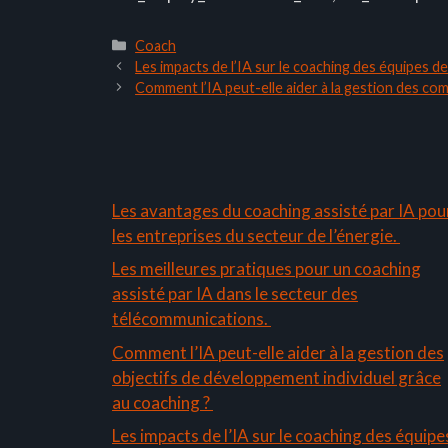
Catégories
Coach
Les impacts de l’IA sur le coaching des équipes 
Comment l’IA peut-elle aider à la gestion des co
Les avantages du coaching assisté par IA pou
les entreprises du secteur de l’énergie.
Les meilleures pratiques pour un coaching
assisté par IA dans le secteur des
télécommunications.
Comment l’IA peut-elle aider à la gestion des
objectifs de développement individuel grâce
au coaching ?
Les impacts de l’IA sur le coaching des équipe