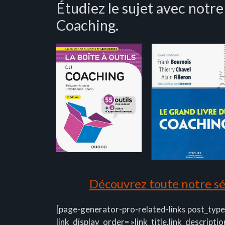
Étudiez le sujet avec notre
Coaching.
Découvrez toute notre sél
[page-generator-pro-related-links post_type
link_display_order= »link_title,link_descriptio