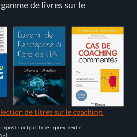
 gamme de livres sur le
ection de titres sur le coaching.
= »post » output_type= »prev_next »
n »]