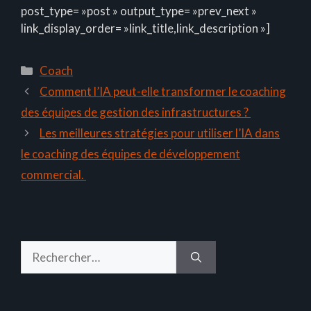
post_type= »post » output_type= »prev_next »
link_display_order= »link_title,link_description »]
Catégories
Coach
Comment l’IA peut-elle transformer le coaching
des équipes de gestion des infrastructures ?
Les meilleures stratégies pour utiliser l’IA dans
le coaching des équipes de développement
commercial.
Rechercher :