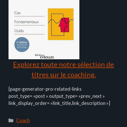
Explorez toute notre sélection de
titres sur le coaching.
[page-generator-pro-related-links
post_type= »post » output_type= »prev_next »
link_display_order= »link_title,link_description »]
Catégories
Coach