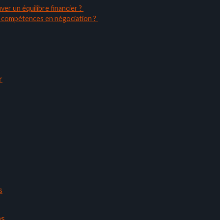
ver un équilibre financier ?
es compétences en négociation ?
r
s
ns