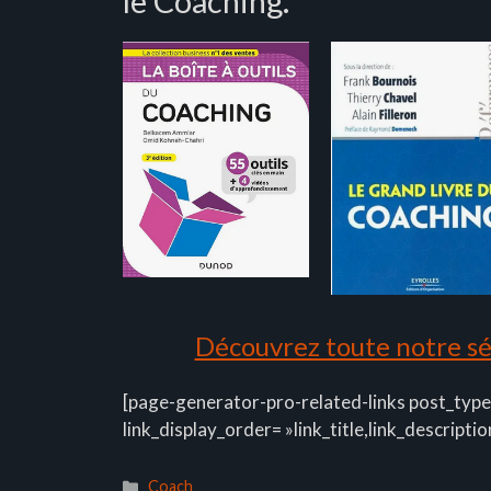
le Coaching.
Découvrez toute notre sél
[page-generator-pro-related-links post_type
link_display_order= »link_title,link_descriptio
Catégories
Coach