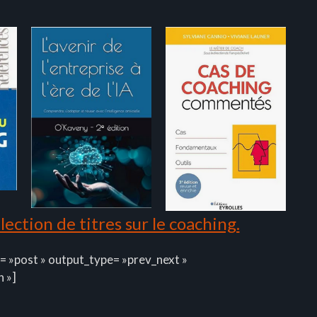
ection de titres sur le coaching.
= »post » output_type= »prev_next »
n »]