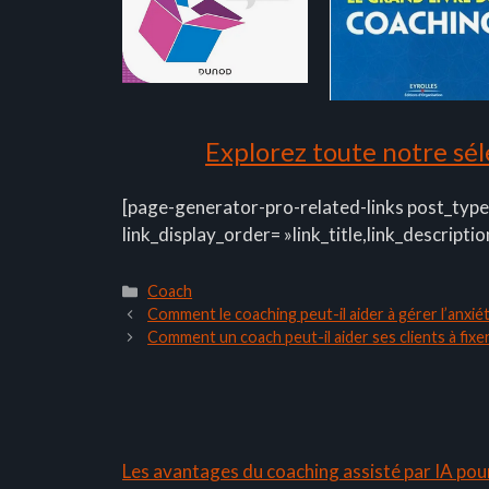
Explorez toute notre séle
[page-generator-pro-related-links post_type
link_display_order= »link_title,link_descriptio
Catégories
Coach
Comment le coaching peut-il aider à gérer l’anxiété
Comment un coach peut-il aider ses clients à fixer
Les avantages du coaching assisté par IA pou