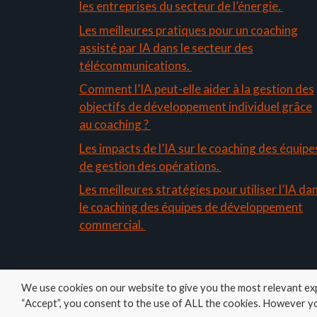
les entreprises du secteur de l’énergie.
Les meilleures pratiques pour un coaching
assisté par IA dans le secteur des
télécommunications.
Comment l’IA peut-elle aider à la gestion des
objectifs de développement individuel grâce
au coaching ?
Les impacts de l’IA sur le coaching des équipe
de gestion des opérations.
Les meilleures stratégies pour utiliser l’IA da
le coaching des équipes de développement
commercial.
We use cookies on our website to give you the most relevant exp
© 2026 Coacher
• Construit avec
GeneratePress
“Accept”, you consent to the use of ALL the cookies. However yo