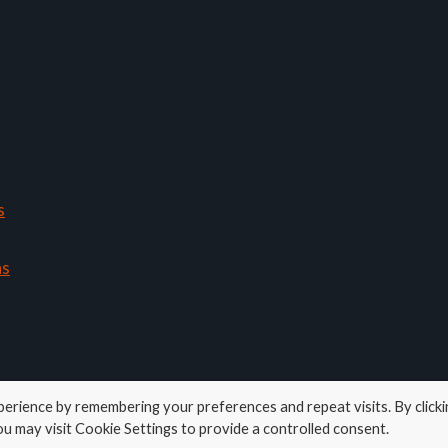
s
ns
erience by remembering your preferences and repeat visits. By clicki
u may visit Cookie Settings to provide a controlled consent.