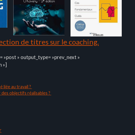
ction de titres sur le coaching.
= »post » output_type= »prev_next »
n »]
 liée au travail ?
 des objectifs réalisables ?
r