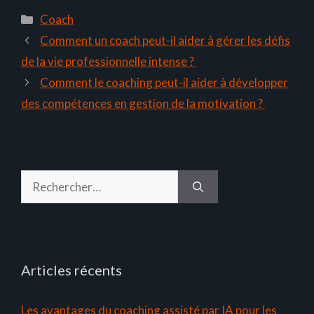
Catégories
Coach
Comment un coach peut-il aider à gérer les défis
de la vie professionnelle intense ?
Comment le coaching peut-il aider à développer
des compétences en gestion de la motivation ?
Rechercher :
Articles récents
Les avantages du coaching assisté par IA pour les