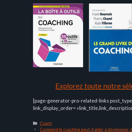
Explorez toute notre séle
[page-generator-pro-related-links post_type
link_display_order= »link_title,link_descriptio
Catégories
Coach
Comment le coaching peut-il aider à développer