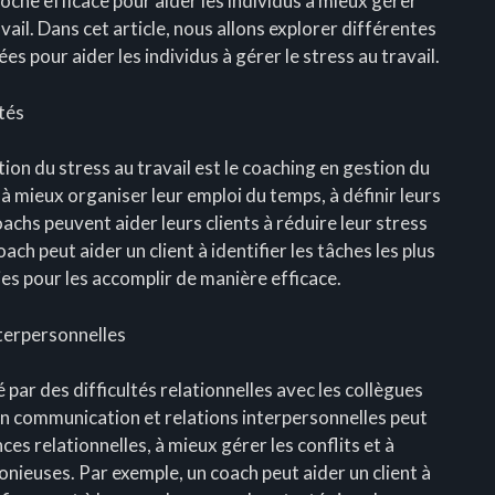
oche efficace pour aider les individus à mieux gérer
avail. Dans cet article, nous allons explorer différentes
s pour aider les individus à gérer le stress au travail.
tés
on du stress au travail est le coaching en gestion du
 à mieux organiser leur emploi du temps, à définir leurs
 coachs peuvent aider leurs clients à réduire leur stress
oach peut aider un client à identifier les tâches les plus
es pour les accomplir de manière efficace.
terpersonnelles
 par des difficultés relationnelles avec les collègues
en communication et relations interpersonnelles peut
es relationnelles, à mieux gérer les conflits et à
onieuses. Par exemple, un coach peut aider un client à