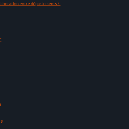
ollaboration entre départements ?
r
s
ns