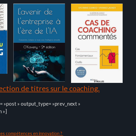
ction de titres sur le coaching.
= »post » output_type= »prev_next »
n »]
 des compétences en innovation ?