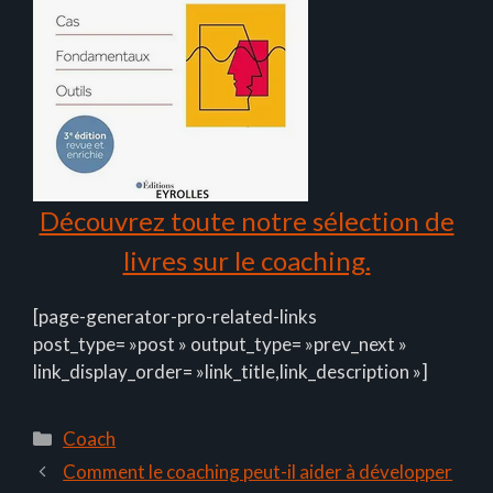
Découvrez toute notre sélection de
livres sur le coaching.
[page-generator-pro-related-links
post_type= »post » output_type= »prev_next »
link_display_order= »link_title,link_description »]
Catégories
Coach
Comment le coaching peut-il aider à développer