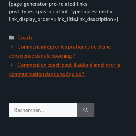
[page-generator-pro-related-links
post_type= »post » output_type= »prev_next »
link_display_order= »link_title,link_description »]
Catégories
Coach
Comment intégrer les pratiques de pleine
conscience dans le coaching ?
Comment un coach peut-il aider à améliorer la
communication dans une équipe ?
Rechercher :