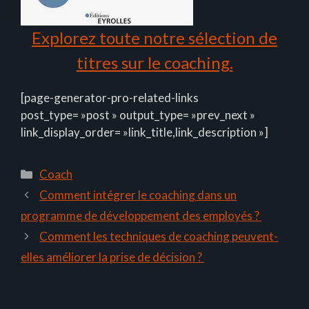
Explorez toute notre sélection de
titres sur le coaching.
[page-generator-pro-related-links
post_type= »post » output_type= »prev_next »
link_display_order= »link_title,link_description »]
Catégories
Coach
Comment intégrer le coaching dans un
programme de développement des employés ?
Comment les techniques de coaching peuvent-
elles améliorer la prise de décision ?