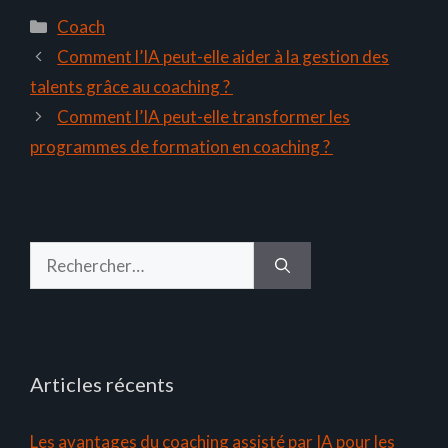
Catégories
Coach
Comment l’IA peut-elle aider à la gestion des
talents grâce au coaching ?
Comment l’IA peut-elle transformer les
programmes de formation en coaching ?
Rechercher :
Articles récents
Les avantages du coaching assisté par IA pour les