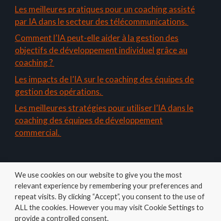
Les meilleures pratiques pour un coaching assisté
par IA dans le secteur des télécommunications.
Comment l’IA peut-elle aider à la gestion des
objectifs de développement individuel grâce au
coaching ?
Les impacts de l’IA sur le coaching des équipes de
gestion des opérations.
Les meilleures stratégies pour utiliser l’IA dans le
coaching des équipes de développement
commercial.
We use cookies on our website to give you the most
relevant experience by remembering your preferences and
repeat visits. By clicking “Accept”, you consent to the use of
ALL the cookies. However you may visit Cookie Settings to
Amelys
provide a controlled consent.