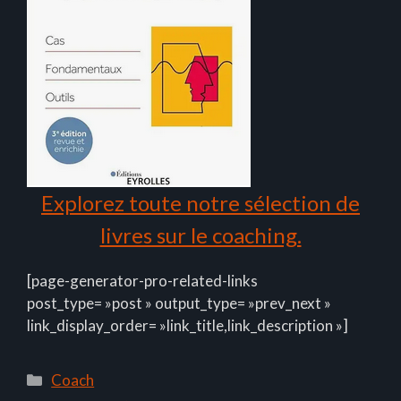
Explorez toute notre sélection de
livres sur le coaching.
[page-generator-pro-related-links
post_type= »post » output_type= »prev_next »
link_display_order= »link_title,link_description »]
Catégories
Coach