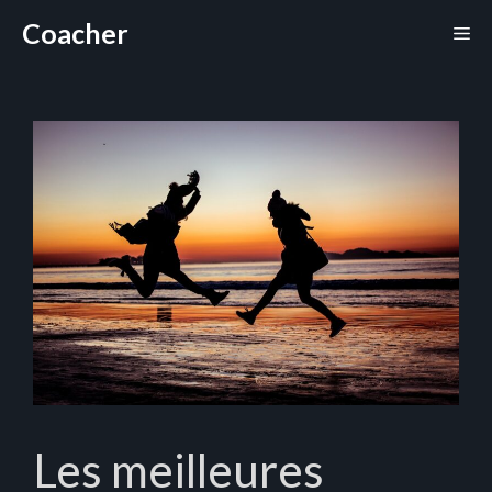
Aller
Coacher
Me
au
contenu
Les meilleures