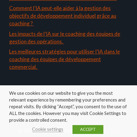
Comment l’IA peut-elle aider à la gestion des
objectifs de développement individuel grâce au
coaching ?
Les impacts de l’IA sur le coaching des équipes de
gestion des opérations.
Les meilleures stratégies pour utiliser l’IA dans le
coaching des équipes de développement
commercial.
We use cookies on our website to give you the most
relevant experience by remembering your preferences and
repeat visits. By clicking “Accept”, you consent to the use of
ALL the cookies. However you may visit Cookie Settings to
Amelys
provide a controlled consent.
Cookie settings
ACCEPT
© 2026 Coacher
• Construit avec
GeneratePress