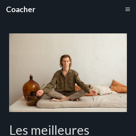
Aller
Coacher
Me
au
contenu
Les meilleures