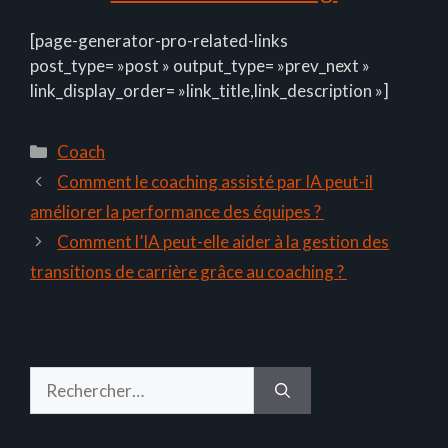
[page-generator-pro-related-links
post_type= »post » output_type= »prev_next »
link_display_order= »link_title,link_description »]
Catégories
Coach
Comment le coaching assisté par IA peut-il
améliorer la performance des équipes ?
Comment l’IA peut-elle aider à la gestion des
transitions de carrière grâce au coaching ?
Rechercher :