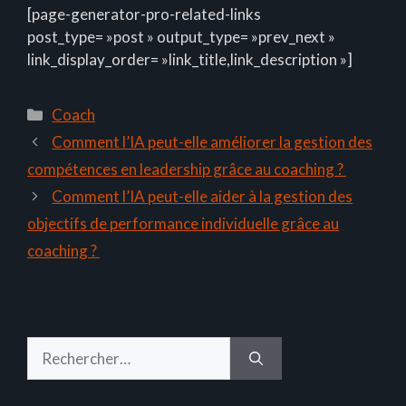
[page-generator-pro-related-links
post_type= »post » output_type= »prev_next »
link_display_order= »link_title,link_description »]
Catégories
Coach
Comment l’IA peut-elle améliorer la gestion des
compétences en leadership grâce au coaching ?
Comment l’IA peut-elle aider à la gestion des
objectifs de performance individuelle grâce au
coaching ?
Rechercher :