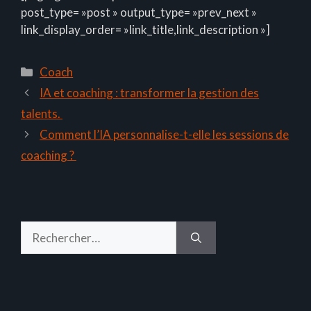
post_type= »post » output_type= »prev_next »
link_display_order= »link_title,link_description »]
Catégories
Coach
IA et coaching : transformer la gestion des
talents.
Comment l’IA personnalise-t-elle les sessions de
coaching ?
Rechercher :