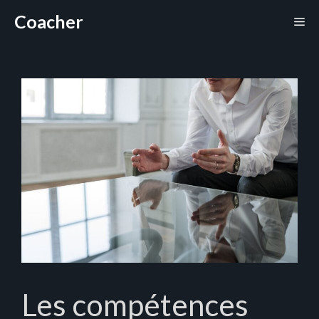
Aller
Coacher
Me
au
contenu
Les compétences