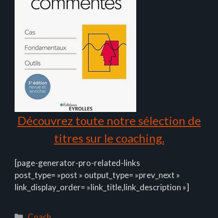
Découvrez toute notre sélection de
titres sur le coaching.
[page-generator-pro-related-links
post_type= »post » output_type= »prev_next »
link_display_order= »link_title,link_description »]
Catégories
Coach