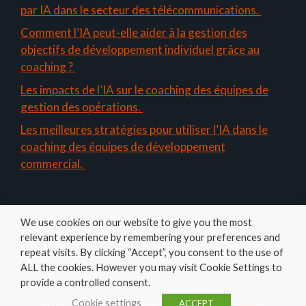
par IA dans le secteur des télécommunications.
Comment l’IA peut-elle aider à la gestion des
objectifs de développement individuel grâce au
coaching ?
Les impacts de l’IA sur le coaching des équipes de
gestion des opérations.
Les meilleures stratégies pour utiliser l’IA dans le
coaching des équipes de développement
commercial.
We use cookies on our website to give you the most
relevant experience by remembering your preferences and
repeat visits. By clicking “Accept”, you consent to the use of
ALL the cookies. However you may visit Cookie Settings to
Amelys
provide a controlled consent.
Cookie settings
ACCEPT
© 2026 Coacher
• Construit avec
GeneratePress