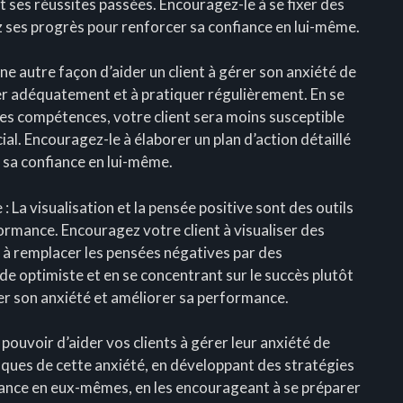
t ses réussites passées. Encouragez-le à se fixer des
ez ses progrès pour renforcer sa confiance en lui-même.
Une autre façon d’aider un client à gérer son anxiété de
er adéquatement et à pratiquer régulièrement. En se
ses compétences, votre client sera moins susceptible
al. Encouragez-le à élaborer un plan d’action détaillé
 sa confiance en lui-même.
e : La visualisation et la pensée positive sont des outils
formance. Encouragez votre client à visualiser des
et à remplacer les pensées négatives par des
ude optimiste et en se concentrant sur le succès plutôt
rer son anxiété et améliorer sa performance.
 pouvoir d’aider vos clients à gérer leur anxiété de
iques de cette anxiété, en développant des stratégies
fiance en eux-mêmes, en les encourageant à se préparer