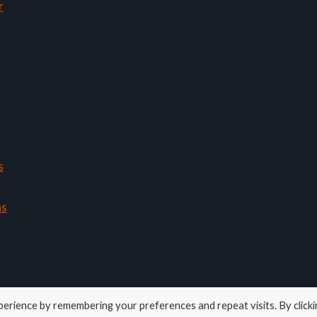
r
s
ns
erience by remembering your preferences and repeat visits. By clicki