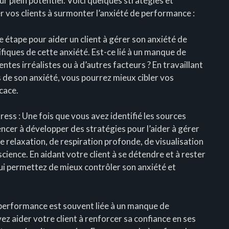
ur plein potentiel. Voici quelques stratégies et
r vos clients à surmonter l’anxiété de performance :
re étape pour aider un client à gérer son anxiété de
fiques de cette anxiété. Est-ce lié à un manque de
tentes irréalistes ou à d’autres facteurs ? En travaillant
 de son anxiété, vous pourrez mieux cibler vos
icace.
ess : Une fois que vous avez identifié les sources
ncer à développer des stratégies pour l’aider à gérer
e relaxation, de respiration profonde, de visualisation
cience. En aidant votre client à se détendre et à rester
lui permettez de mieux contrôler son anxiété et
de performance est souvent liée à un manque de
ez aider votre client à renforcer sa confiance en ses