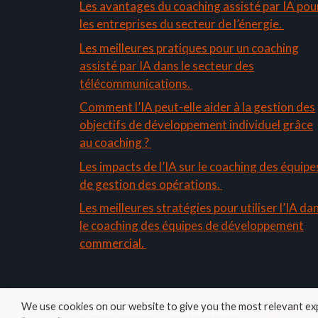
Les avantages du coaching assisté par IA pou
les entreprises du secteur de l’énergie.
Les meilleures pratiques pour un coaching
assisté par IA dans le secteur des
télécommunications.
Comment l’IA peut-elle aider à la gestion des
objectifs de développement individuel grâce
au coaching ?
Les impacts de l’IA sur le coaching des équipe
de gestion des opérations.
Les meilleures stratégies pour utiliser l’IA da
le coaching des équipes de développement
commercial.
We use cookies on our website to give you the most relevant exp
© 2026 Coacher
• Construit avec
GeneratePress