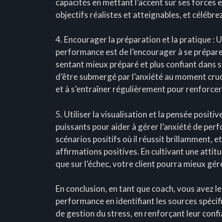
capacités en mettant l’accent sur ses forces e
objectifs réalistes et atteignables, et célébr
4. Encourager la préparation et la pratique : 
performance est de l’encourager à se prépar
sentant mieux préparé et plus confiant dans 
d’être submergé par l’anxiété au moment cruci
et à s’entraîner régulièrement pour renforcer
5. Utiliser la visualisation et la pensée positiv
puissants pour aider à gérer l’anxiété de per
scénarios positifs où il réussit brillamment, 
affirmations positives. En cultivant une attit
que sur l’échec, votre client pourra mieux gé
En conclusion, en tant que coach, vous avez le
performance en identifiant les sources spécif
de gestion du stress, en renforçant leur con