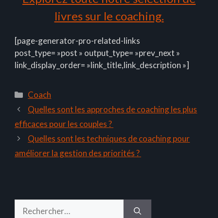
livres sur le coaching.
[page-generator-pro-related-links
post_type= »post » output_type= »prev_next »
link_display_order= »link_title,link_description »]
Catégories
Coach
Quelles sont les approches de coaching les plus
efficaces pour les couples ?
Quelles sont les techniques de coaching pour
améliorer la gestion des priorités ?
Rechercher :