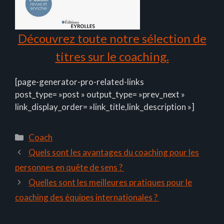
Découvrez toute notre sélection de
titres sur le coaching.
[page-generator-pro-related-links
post_type= »post » output_type= »prev_next »
link_display_order= »link_title,link_description »]
Catégories
Coach
Quels sont les avantages du coaching pour les
personnes en quête de sens ?
Quelles sont les meilleures pratiques pour le
coaching des équipes internationales ?