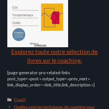
Explorez toute notre sélection de
livres sur le coaching.
[page-generator-pro-related-links
post_type= »post » output_type= »prev_next »
link_display_order= »link_title,link_description »]
Catégories
Coach
Quelles sont les techniques de coaching pour