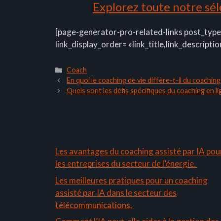
Explorez toute notre séle
[page-generator-pro-related-links post_type
link_display_order= »link_title,link_descriptio
Catégories
Coach
En quoi le coaching de vie diffère-t-il du coaching
Quels sont les défis spécifiques du coaching en 
Les avantages du coaching assisté par IA pou
les entreprises du secteur de l’énergie.
Les meilleures pratiques pour un coaching
assisté par IA dans le secteur des
télécommunications.