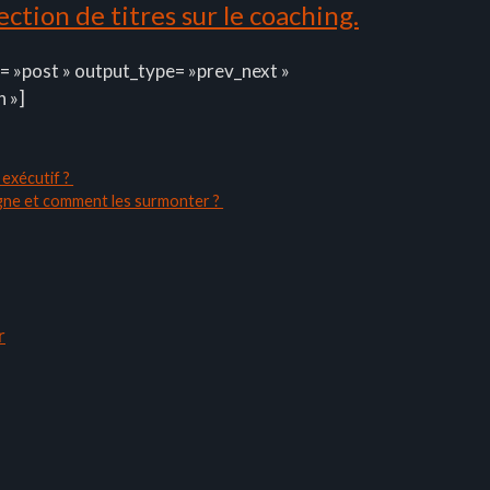
ction de titres sur le coaching.
= »post » output_type= »prev_next »
n »]
 exécutif ?
ligne et comment les surmonter ?
r