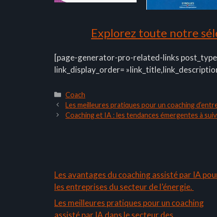
Explorez toute notre séle
[page-generator-pro-related-links post_type
link_display_order= »link_title,link_descriptio
Catégories
Coach
Les meilleures pratiques pour un coaching d’entre
Coaching et IA : les tendances émergentes à suiv
Les avantages du coaching assisté par IA pou
les entreprises du secteur de l’énergie.
Les meilleures pratiques pour un coaching
assisté par IA dans le secteur des