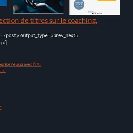
ction de titres sur le coaching.
= »post » output_type= »prev_next »
n »]
prise réussi avec l’IA.
re.
r