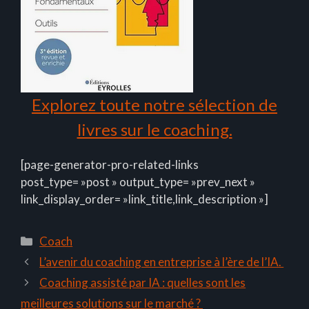
Explorez toute notre sélection de
livres sur le coaching.
[page-generator-pro-related-links
post_type= »post » output_type= »prev_next »
link_display_order= »link_title,link_description »]
Catégories
Coach
L’avenir du coaching en entreprise à l’ère de l’IA.
Coaching assisté par IA : quelles sont les
meilleures solutions sur le marché ?