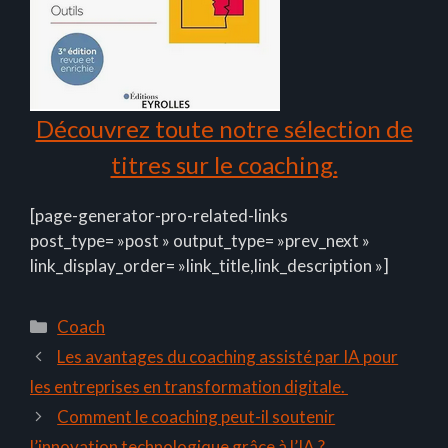
Découvrez toute notre sélection de
titres sur le coaching.
[page-generator-pro-related-links
post_type= »post » output_type= »prev_next »
link_display_order= »link_title,link_description »]
Catégories
Coach
Les avantages du coaching assisté par IA pour
les entreprises en transformation digitale.
Comment le coaching peut-il soutenir
l’innovation technologique grâce à l’IA ?