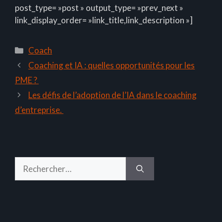
post_type= »post » output_type= »prev_next »
link_display_order= »link_title,link_description »]
Catégories
Coach
Coaching et IA : quelles opportunités pour les
PME ?
Les défis de l’adoption de l’IA dans le coaching
d’entreprise.
Rechercher :