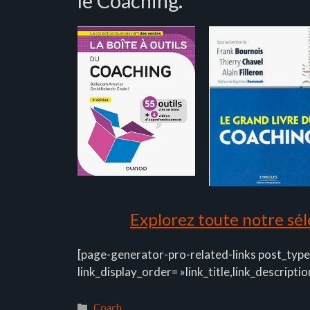
le Coaching.
Explorez toute notre séle
[page-generator-pro-related-links post_type
link_display_order= »link_title,link_descriptio
Catégories
Coach