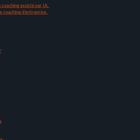
 coaching assisté par IA.
 le coaching d’entreprise.
r
s
ns