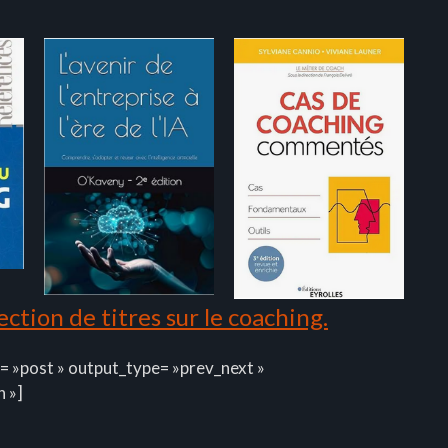
ction de titres sur le coaching.
= »post » output_type= »prev_next »
n »]