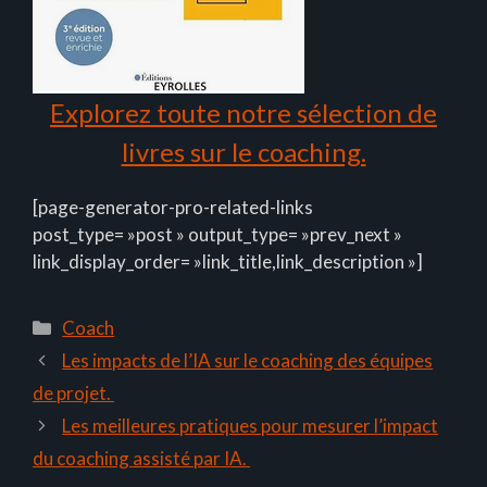
Explorez toute notre sélection de
livres sur le coaching.
[page-generator-pro-related-links
post_type= »post » output_type= »prev_next »
link_display_order= »link_title,link_description »]
Catégories
Coach
Les impacts de l’IA sur le coaching des équipes
de projet.
Les meilleures pratiques pour mesurer l’impact
du coaching assisté par IA.