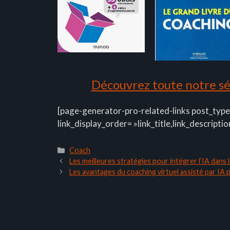
Découvrez toute notre sél
[page-generator-pro-related-links post_type
link_display_order= »link_title,link_descriptio
Catégories
Coach
Les meilleures stratégies pour intégrer l’IA dan
Les avantages du coaching virtuel assisté par IA 