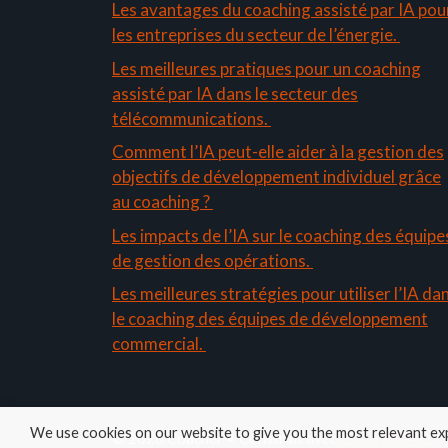
Les avantages du coaching assisté par IA pou
les entreprises du secteur de l’énergie.
Les meilleures pratiques pour un coaching
assisté par IA dans le secteur des
télécommunications.
Comment l’IA peut-elle aider à la gestion des
objectifs de développement individuel grâce
au coaching ?
Les impacts de l’IA sur le coaching des équipe
de gestion des opérations.
Les meilleures stratégies pour utiliser l’IA da
le coaching des équipes de développement
commercial.
We use cookies on our website to give you the most relevant exp
© 2026 Coacher
• Construit avec
GeneratePress