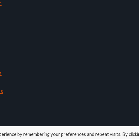
r
s
ns
erience by remembering your preferences and repeat visits. By clicki