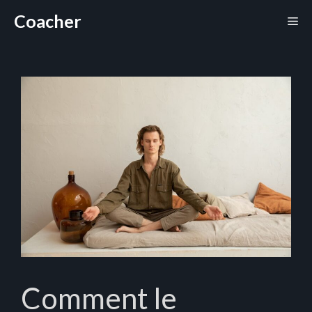
Aller
Coacher
Me
au
contenu
Comment le