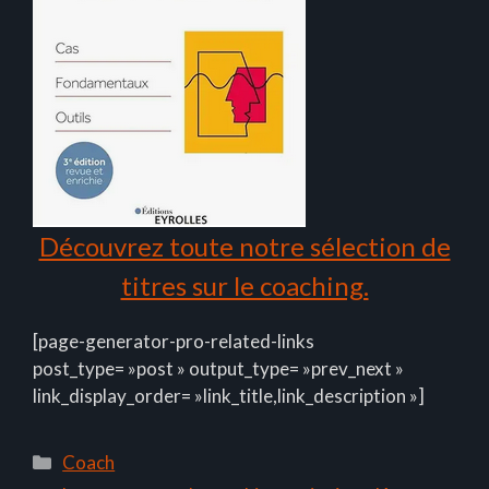
Découvrez toute notre sélection de
titres sur le coaching.
[page-generator-pro-related-links
post_type= »post » output_type= »prev_next »
link_display_order= »link_title,link_description »]
Catégories
Coach