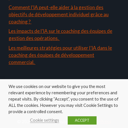
Comment l’IA peut-elle aider à la gestion des
objectifs de développement individuel grâce au
coaching ?
Les impacts de l’IA sur le coaching des équipes de
gestion des opérations.
Les meilleures stratégies pour utiliser l’IA dans le
coaching des équipes de développement
commercial.
We use cookies on our website to give you the most
relevant experience by remembering your preferences and
repeat visits. By clicking “Accept”, you consent to the use of
ALL the cookies. However you may visit Cookie Settings to
Amelys
provide a controlled consent.
Cookie settings
ACCEPT
© 2026 Coacher
• Construit avec
GeneratePress