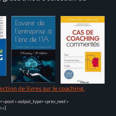
ction de livres sur le coaching.
= »post » output_type= »prev_next »
n »]