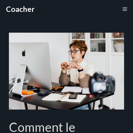
Aller
Coacher
Me
au
contenu
Comment le