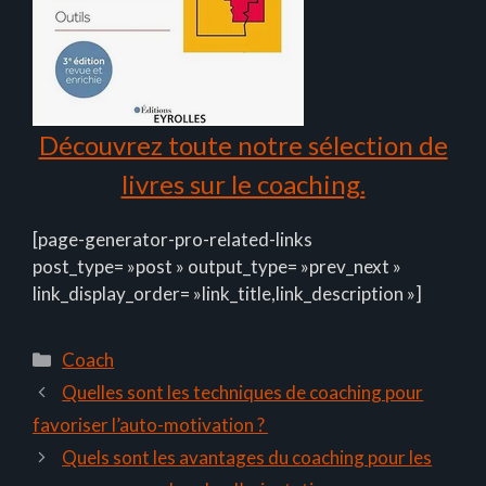
Découvrez toute notre sélection de
livres sur le coaching.
[page-generator-pro-related-links
post_type= »post » output_type= »prev_next »
link_display_order= »link_title,link_description »]
Catégories
Coach
Quelles sont les techniques de coaching pour
favoriser l’auto-motivation ?
Quels sont les avantages du coaching pour les