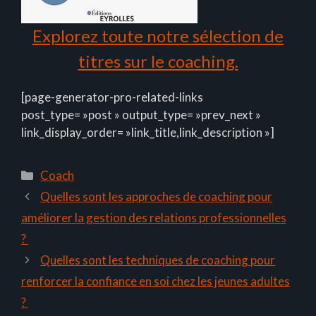
Explorez toute notre sélection de
titres sur le coaching.
[page-generator-pro-related-links
post_type= »post » output_type= »prev_next »
link_display_order= »link_title,link_description »]
Catégories
Coach
Quelles sont les approches de coaching pour
améliorer la gestion des relations professionnelles
?
Quelles sont les techniques de coaching pour
renforcer la confiance en soi chez les jeunes adultes
?