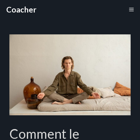
Aller
Coacher
Me
au
contenu
Comment le