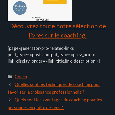
Découvrez toute notre sélection de
livres sur le coaching.
[page-generator-pro-related-links
post_type= »post » output_type= »prev_next »
link_display_order= »link_title,link_description »]
Catégories
Coach
Quelles sont les techniques de coaching pour
favoriser la croissance professionnelle ?
Quels sont les avantages du coaching pour les
personnes en quête de sens ?