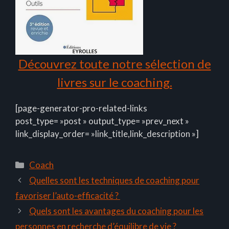
Découvrez toute notre sélection de
livres sur le coaching.
[page-generator-pro-related-links
post_type= »post » output_type= »prev_next »
link_display_order= »link_title,link_description »]
Catégories
Coach
Quelles sont les techniques de coaching pour
favoriser l’auto-efficacité ?
Quels sont les avantages du coaching pour les
personnes en recherche d’équilibre de vie ?