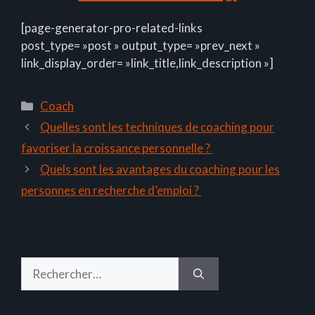
[page-generator-pro-related-links
post_type= »post » output_type= »prev_next »
link_display_order= »link_title,link_description »]
Catégories
Coach
Quelles sont les techniques de coaching pour
favoriser la croissance personnelle ?
Quels sont les avantages du coaching pour les
personnes en recherche d’emploi ?
Rechercher :