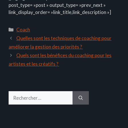
post_type= »post » output_type= »prev_next »
link_display_order= »link_title,link_description »]
Catégories
Coach
Quelles sont les techniques de coaching pour
améliorer la gestion des priorités ?
Quels sont les bénéfices du coaching pour les
artistes et les créatifs ?
Rechercher :